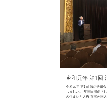
令和元年 第1回
令和元年 第1回 法廷研修会 (公社)不動産保証協会 大阪府本部に参
しました。 年三回開催され
の住まいと人権 在留外国人とは 3か月以上日本にいる外国人 在留資
格は「特定技能(1号・2号)