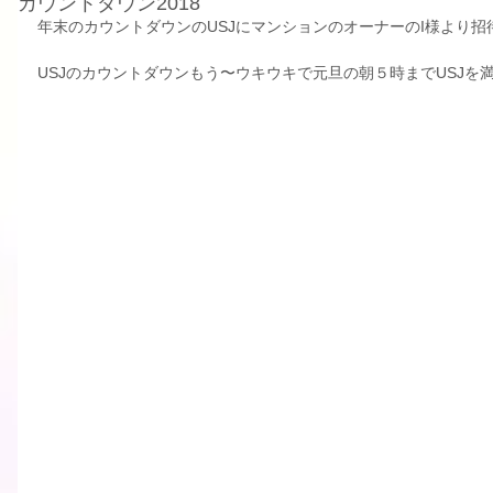
カウントダウン2018
年末のカウントダウンのUSJにマンションのオーナーのI様より招
USJのカウントダウン️もう〜ウキウキで元旦の朝５時までUSJを