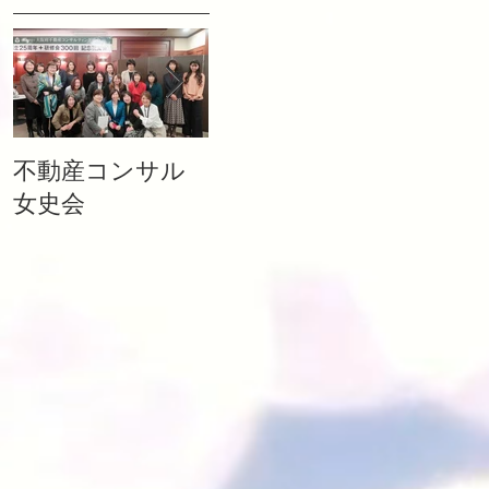
不動産コンサル
相続税を”０”にも
女史会
できる生前の不
動産対策