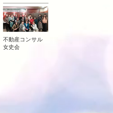
不動産コンサル
相続税を”０”にも
女史会
できる生前の不
動産対策