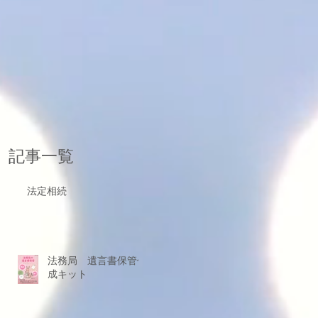
記事一覧
法定相続
法務局 遺言書保管作
成キット