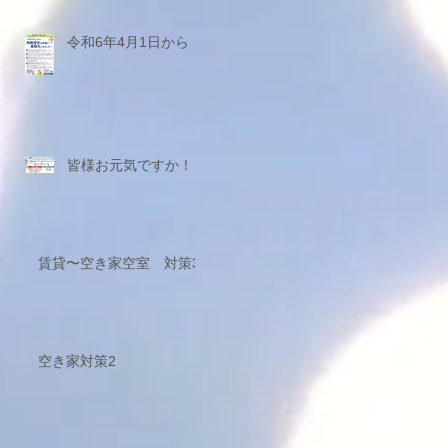
令和6年4月1日から
皆様お元気ですか！
賃貸〜空き家空室 対策3
空き家対策2